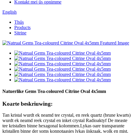
Kontakt mei ús opnimme
English
Thús
Products
Sitrine
Natuerlike Gems Tea-coloured Citrine Oval 4x5mm
Koarte beskriuwing:
Tan kristal wurdt ek neamd tee crystal, en reek quartz (brune kwarts)
wurdt ek neamd reek crystal en inket crystal Radioaktyf De measte
tee kristallen binne hexagonal kolommen.Lykas oare transparante
kristallen binne der soms konnotaasjes lykas iiskraak, wolk en mist.