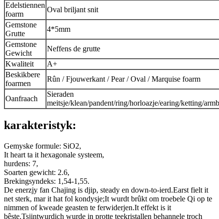
Edelstiennen
Oval briljant snit
foarm
Gemstone
4*5mm
Grutte
Gemstone
Neffens de grutte
Gewicht
Kwaliteit
A+
Beskikbere
Rûn / Fjouwerkant / Pear / Oval / Marquise foarm
foarmen
Sieraden
Oanfraach
meitsje/klean/pandent/ring/horloazje/earing/ketting/arm
karakteristyk:
Gemyske formule: SiO2,
It heart ta it hexagonale systeem,
hurdens: 7,
Soarten gewicht: 2.6,
Brekingsyndeks: 1,54-1,55.
De enerzjy fan Chajing is djip, steady en down-to-ierd.Earst fielt it
net sterk, mar it hat fol kondysje;It wurdt brûkt om troebele Qi op te
nimmen of kweade geasten te ferwiderjen.It effekt is it
bêste.Tsjintwurdich wurde in protte teekristallen behannele troch