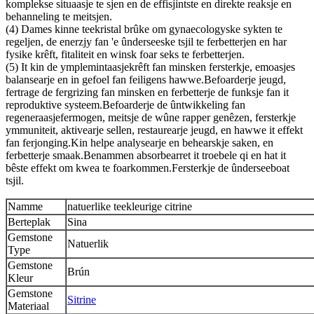
komplekse situaasje te sjen en de effisjintste en direkte reaksje en
behanneling te meitsjen.
(4) Dames kinne teekristal brûke om gynaecologyske sykten te
regeljen, de enerzjy fan 'e ûnderseeske tsjil te ferbetterjen en har
fysike krêft, fitaliteit en winsk foar seks te ferbetterjen.
(5) It kin de ymplemintaasjekrêft fan minsken fersterkje, emoasjes
balansearje en in gefoel fan feiligens hawwe.Befoarderje jeugd,
fertrage de fergrizing fan minsken en ferbetterje de funksje fan it
reproduktive systeem.Befoarderje de ûntwikkeling fan
regeneraasjefermogen, meitsje de wûne rapper genêzen, fersterkje
ymmuniteit, aktivearje sellen, restaurearje jeugd, en hawwe it effekt
fan ferjonging.Kin helpe analysearje en behearskje saken, en
ferbetterje smaak.Benammen absorbearret it troebele qi en hat it
bêste effekt om kwea te foarkommen.Fersterkje de ûnderseeboat
tsjil.
Namme
natuerlike teekleurige citrine
Berteplak
Sina
Gemstone
Natuerlik
Type
Gemstone
Brún
Kleur
Gemstone
Sitrine
Materiaal