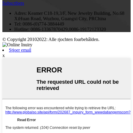
Subscribers
Adres:
Keamer C18-19,3/F, New Jewelry Building, No.68
XiHuan Road, Wuzhou, Guangxi City, PRChina
Tel:
0086-(0)774-3884449
Hotline:
0086-13367870429,0086-19172123320
© Copyright 20102022: Alle rjochten foarbehâlden.
Stjoer email
x