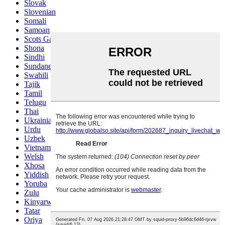
Slovak
Slovenian
Somali
Samoan
Scots Gaelic
Shona
Sindhi
Sundanese
Swahili
Tajik
Tamil
Telugu
Thai
Ukrainian
Urdu
Uzbek
Vietnamese
Welsh
Xhosa
Yiddish
Yoruba
Zulu
Kinyarwanda
Tatar
Oriya