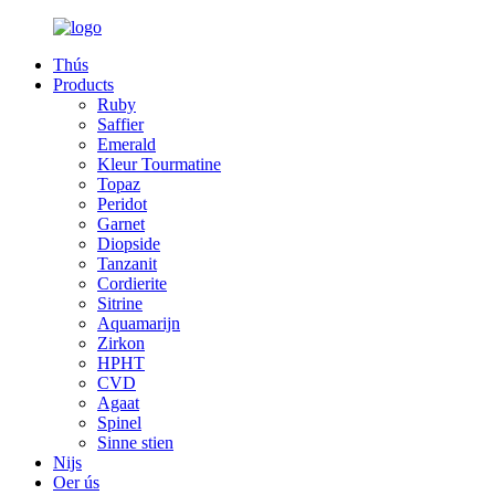
Thús
Products
Ruby
Saffier
Emerald
Kleur Tourmatine
Topaz
Peridot
Garnet
Diopside
Tanzanit
Cordierite
Sitrine
Aquamarijn
Zirkon
HPHT
CVD
Agaat
Spinel
Sinne stien
Nijs
Oer ús